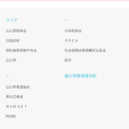
リンク
–
山口県医師会
日本医師会
日医総研
ＯＲＣＡ
国民健康保険中央会
社会保険診療報酬支払基金
山口県
萩市
–
個人情報保護方針
山口県看護協会
厚生労働省
ＷＡＭ ＮＥＴ
阿武町