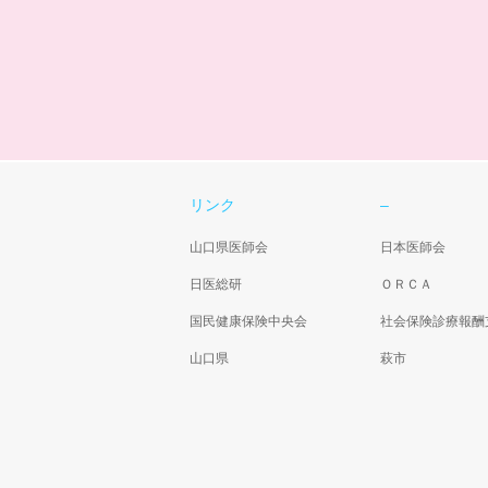
リンク
–
山口県医師会
日本医師会
日医総研
ＯＲＣＡ
国民健康保険中央会
社会保険診療報酬
山口県
萩市