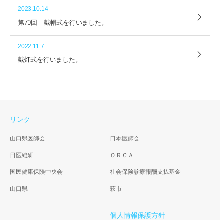
2023.10.14
第70回 戴帽式を行いました。
2022.11.7
戴灯式を行いました。
リンク
–
山口県医師会
日本医師会
日医総研
ＯＲＣＡ
国民健康保険中央会
社会保険診療報酬支払基金
山口県
萩市
–
個人情報保護方針