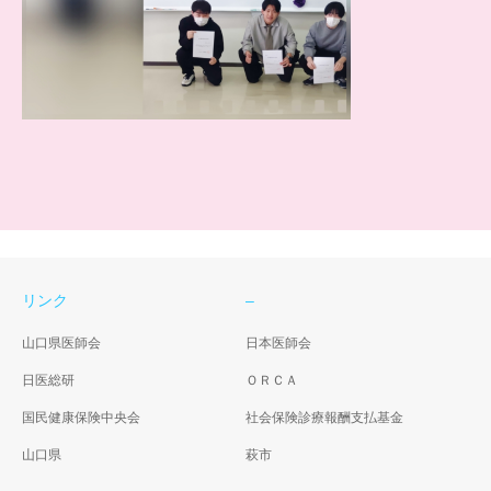
リンク
–
山口県医師会
日本医師会
日医総研
ＯＲＣＡ
国民健康保険中央会
社会保険診療報酬支払基金
山口県
萩市